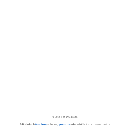
© 2026 Fabian C. Moss
Published with
Wowchemy
— the free,
open source
website builder that empowers creators.